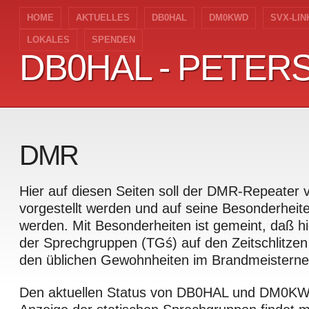
HOME
AKTUELLES
DB0HAL
DM0KWD
SVX-LIN
LOKALES
SPENDEN
DB0HAL - PETER
DB0HAL - PETER
DMR
Hier auf diesen Seiten soll der DMR-Repeater
vorgestellt werden und auf seine Besonderhei
werden. Mit Besonderheiten ist gemeint, daß h
der Sprechgruppen (TGś) auf den Zeitschlitzen
den üblichen Gewohnheiten im Brandmeisterne
Den aktuellen Status von DB0HAL und DM0KW