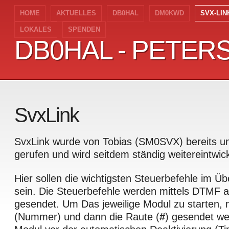
HOME
AKTUELLES
DB0HAL
DM0KWD
SVX-LIN
LOKALES
SPENDEN
DB0HAL - PETER
DB0HAL - PETER
SvxLink
SvxLink wurde von Tobias (SM0SVX) bereits u
gerufen und wird seitdem ständig weitereintwick
Hier sollen die wichtigsten Steuerbefehle im Übe
sein. Die Steuerbefehle werden mittels DTMF 
gesendet. Um Das jeweilige Modul zu starten,
(Nummer) und dann die Raute (
#
) gesendet w