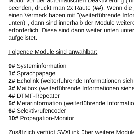
Modul vor der automatischen Deaktivierung (Ti
beenden, drückt man 2x Raute (
##
). Wenn die 
einen Vermerk haben mit "(weiterführende Info
unten)", dann sind innerhalb der Module weiter
erforderlich. Diese sind dann weiter unten unte
aufgelistet.
Folgende Module sind anwählbar:
0#
Systeminformation
1#
Sprachpapagei
2#
Echolink (weiterführende Informationen sieh
3#
Mailbox (weiterführende Informationen sieh
4#
DTMF-Repeater
5#
Metarinformation (weiterführende Informati
6#
Selektivrufencoder
10#
Propagation-Monitor
Zusätzlich verfügt SVXLink über weitere Modul